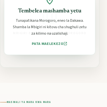
location_on
map
Tembelea mashamba yetu
Tunapatikana Morogoro, eneo la Dakawa.
Shamba la Mbigiri ni kitovu cha shughuli zetu
MBIGIRI ESTATE - DAKAWA, MOROGORO
za kilimo na uzalishaji.
PATA MAELEKEZO
open_in_new
MASWALI YA MARA KWA MARA