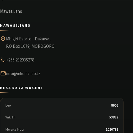
Mawasiliano
MAWASILIANO
location_on
Mbigiri Estate - Dakawa,
P.O Box 1079, MOROGORO
phone
+255 232935278
mail
info@mkulazi.co.tz
HESABU YA WAGENI
Leo
8606
Wiki Hii
53822
Mwaka Huu
1020798