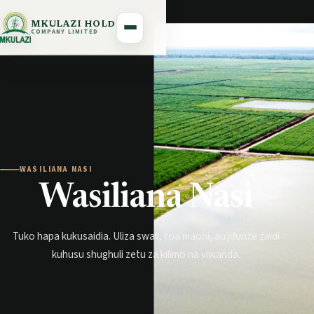
MKULAZI HOLDING
COMPANY LIMITED
WASILIANA NASI
Wasiliana Nasi
Tuko hapa kukusaidia. Uliza swali, toa maoni, au jifunze zaidi
kuhusu shughuli zetu za kilimo na viwanda.